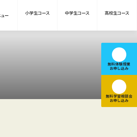
2026.08.03
全校舎
８月９日（日）～１４日（金）教室お休みのお知らせ
小学生コース
中学生コース
高校生コース
ニュー
2026.06.17
全校舎
【仲間の声】更新しました♪
無料体験授業
お申し込み
無料学習相談会
お申し込み