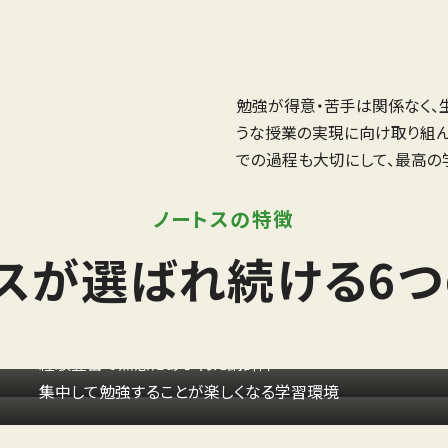
勉強が得意・苦手は関係なく、
うな授業の実現に向け取り組ん
での過程も大切にして、最高の
ノートスの特徴
スが選ばれ続ける
6
圧倒的な講師力
やる気あふれる
学習空間
経験豊富で熱意にあふれた講師陣
集中して勉強することが楽しくなる学習環境