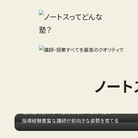
ノート
新しいカタチの
個別指導
学習
カウンセリング
理解度に合わせて着実に成果へと導く指導
指導経験豊富な講師が前向きな姿勢を育てる