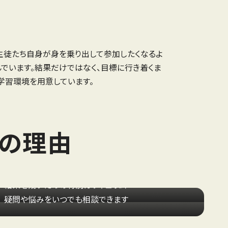
生徒たち自身が身を乗り出して参加したくなるよ
でいます。結果だけではなく、目標に行き着くま
学習環境を用意しています。
つの理由
完全個別
カリキュラム
いつでも
保護者相談
結果を残すための特別カリキュラム
疑問や悩みをいつでも相談できます