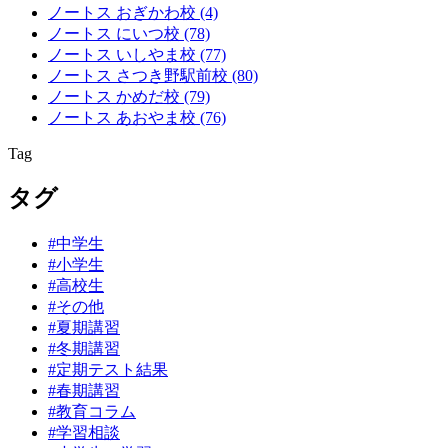
ノートス おぎかわ校
(4)
ノートス にいつ校
(78)
ノートス いしやま校
(77)
ノートス さつき野駅前校
(80)
ノートス かめだ校
(79)
ノートス あおやま校
(76)
Tag
タグ
#中学生
#小学生
#高校生
#その他
#夏期講習
#冬期講習
#定期テスト結果
#春期講習
#教育コラム
#学習相談