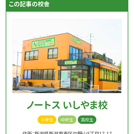
この記事の校舎
ノートス いしやま校
小学生
中学生
高校生
住所：新潟県新潟市東区中野山5丁目17-17