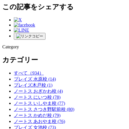
この記事をシェアする
Category
カテゴリー
すべて
（934）
プレイズ 水原校
(14)
プレイズ木戸校
(1)
ノートス おぎかわ校
(4)
ノートス にいつ校
(78)
ノートス いしやま校
(77)
ノートス さつき野駅前校
(80)
ノートス かめだ校
(79)
ノートス あおやま校
(76)
プレイズ 女池校
(73)