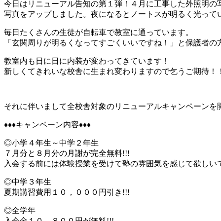
今日はリニューアル告知の第１弾！４月に工事した外照明の
写真をアップしました。夜になるとノートスが明るく光って
毎日たくさんの生徒が自転車で教室に通っています。
「玄関周りが明るくなってすごくいいですね！」と保護者の
教室内も日に日に内装が変わってきています！
新しくてきれいな校舎に生まれ変わりますので乞うご期待！
それに伴いまして全校舎対象のリニューアルキャンペーンを
♦♦♦キャンペーン内容♦♦♦
◎小学４年生～中学２年生
７月分と８月分の月謝が完全無料!!!
入会する前には体験授業を受けて塾の雰囲気を感じて欲しい
◎中学３年生
夏期講習費用１０，０００円引き!!!
◎全学年
入会金１０，８００円が無料!!!