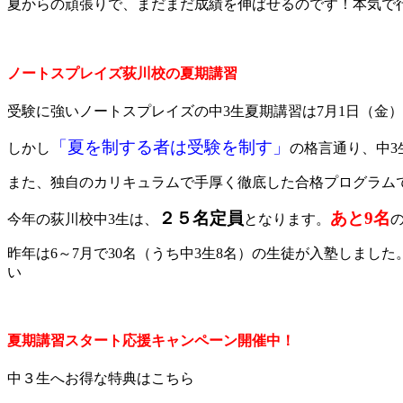
夏からの頑張りで、まだまだ成績を伸ばせるのです！本気で
ノートスプレイズ荻川校の夏期講習
受験に強いノートスプレイズの中3生夏期講習は7月1日（金
「夏を制する者は受験を制す」
しかし
の格言通り、中3
また、独自のカリキュラムで手厚く徹底した合格プログラム
２５名定員
あと9名
今年の荻川校中3生は、
となります。
昨年は6～7月で30名（うち中3生8名）の生徒が入塾しま
い
夏期講習スタート応援キャンペーン開催中！
中３生へお得な特典はこちら