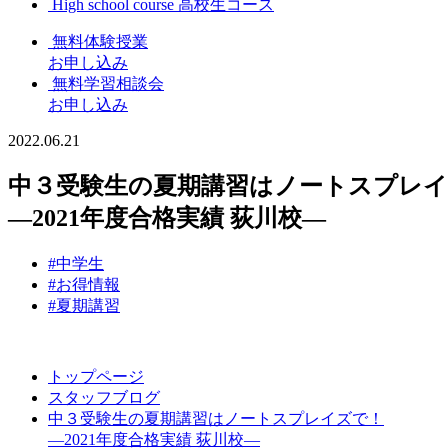
High school course
高校生コース
無料体験授業
お申し込み
無料学習相談会
お申し込み
2022.06.21
中３受験生の夏期講習はノートスプレ
―2021年度合格実績 荻川校―
#中学生
#お得情報
#夏期講習
トップページ
スタッフブログ
中３受験生の夏期講習はノートスプレイズで！
―2021年度合格実績 荻川校―