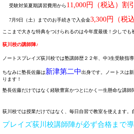
11,000円（税込）割
受験対策夏期講習費用から
3,300円（
7月9日（土）までのお手続きで入会金
ここまで大きな特典をつけられるのは今年度最後！少しでも
荻川校の講師陣♪
ノートスプレイズ荻川校では塾講師歴２２年、中3生受験指
新津第二中
ちなみに塾長佐藤は
出身です。ノートスは新
ります！
塾長佐藤だけではなく経験豊富かつとにかく一生懸命な講師
荻川校では授業だけではなく、毎日自習で教室を使えます。
プレイズ荻川校講師陣が必ず合格まで