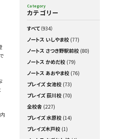
Category
カテゴリー
すべて
（934）
ノートス いしやま校
(77)
登
ノートス さつき野駅前校
(80)
で
ノートス かめだ校
(79)
ノートス あおやま校
(76)
な
プレイズ 女池校
(73)
大
プレイズ 荻川校
(70)
全校舎
(227)
の内
プレイズ 水原校
(14)
プレイズ木戸校
(1)