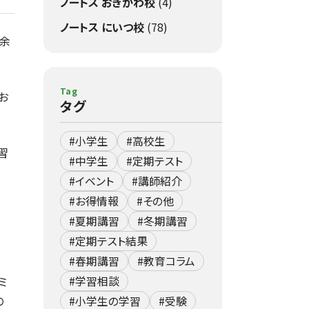
ノートス おぎかわ校
(4)
ノートス にいつ校
(78)
し余
Tag
お
タグ
#小学生
#高校生
習
#中学生
#定期テスト
#イベント
#講師紹介
#お得情報
#その他
#夏期講習
#冬期講習
#定期テスト結果
#春期講習
#教育コラム
ミ
#学習相談
の
#小学生の学習
#受験