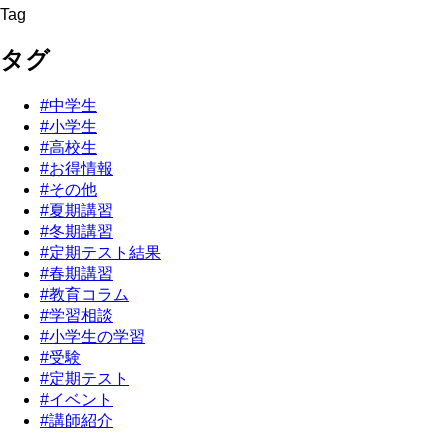
Tag
タグ
#中学生
#小学生
#高校生
#お得情報
#その他
#夏期講習
#冬期講習
#定期テスト結果
#春期講習
#教育コラム
#学習相談
#小学生の学習
#受験
#定期テスト
#イベント
#講師紹介