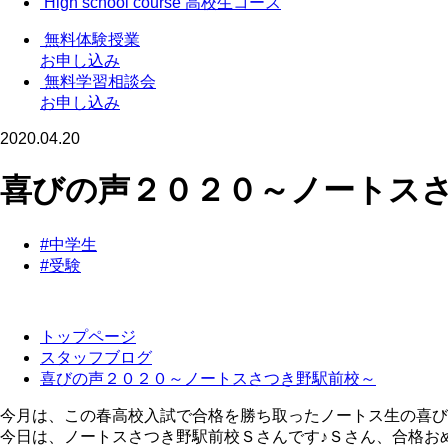
High school course
高校生コース
無料体験授業
お申し込み
無料学習相談会
お申し込み
2020.04.20
喜びの声２０２０～ノートス
#中学生
#受験
トップページ
スタッフブログ
喜びの声２０２０～ノートスさつき野駅前校～
今月は、この春高校入試で合格を勝ち取ったノートス生の喜び
今日は、ノートスさつき野駅前校Ｓさんです♪Ｓさん、合格お