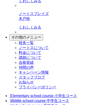
くわしくみる
ノートスプレイズ
木戸校
くわしくみる
その他のメニュー
校舎一覧
ノートスについて
料金について
講師について
合格実績
仲間の声
キャンペーン情報
スタッフブログ
お知らせ
プライバシーポリシー
Elementary school course
小学生コース
Middle school course
中学生コース