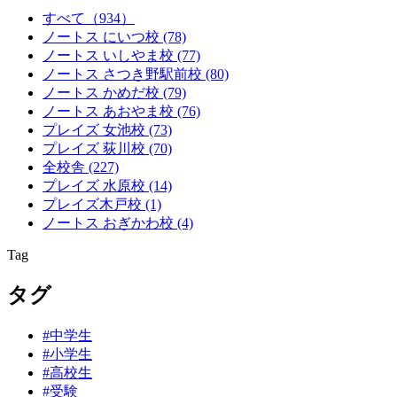
すべて
（934）
ノートス にいつ校
(78)
ノートス いしやま校
(77)
ノートス さつき野駅前校
(80)
ノートス かめだ校
(79)
ノートス あおやま校
(76)
プレイズ 女池校
(73)
プレイズ 荻川校
(70)
全校舎
(227)
プレイズ 水原校
(14)
プレイズ木戸校
(1)
ノートス おぎかわ校
(4)
Tag
タグ
#中学生
#小学生
#高校生
#受験