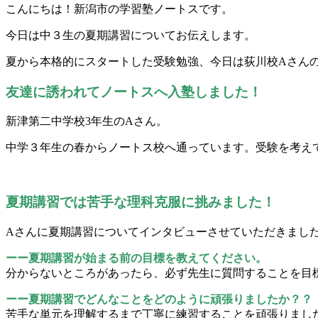
こんにちは！新潟市の学習塾ノートスです。
今日は中３生の夏期講習についてお伝えします。
夏から本格的にスタートした受験勉強、今日は荻川校Aさん
友達に誘われてノートスへ入塾しました
！
新津第二中学校3年生のAさん。
中学３年生の春からノートス校へ通っています。受験を考え
夏期講習では苦手な理科克服に挑みました！
Aさんに夏期講習についてインタビューさせていただきまし
ーー夏期講習が始まる前の目標を教えてください。
分からないところがあったら、必ず先生に質問することを目
ーー
夏期講習でどんなことをどのように頑張りましたか？
？
苦手な単元を理解するまで丁寧に練習することを頑張りまし