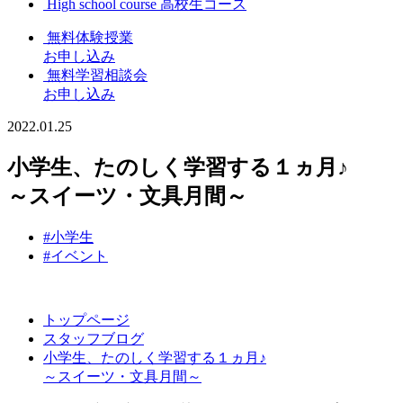
High school course
高校生コース
無料体験授業
お申し込み
無料学習相談会
お申し込み
2022.01.25
小学生、たのしく学習する１ヵ月♪
～スイーツ・文具月間～
#小学生
#イベント
トップページ
スタッフブログ
小学生、たのしく学習する１ヵ月♪
～スイーツ・文具月間～