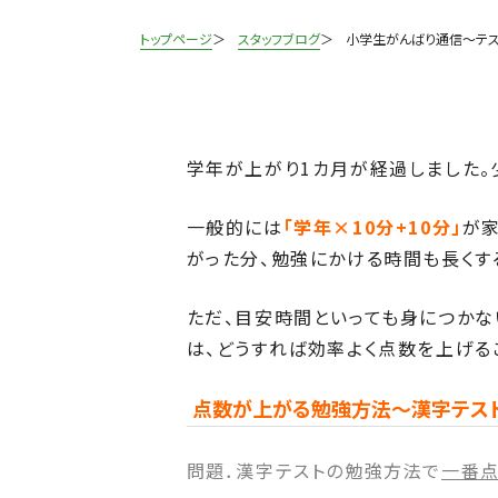
トップページ
スタッフブログ
小学生がんばり通信
～テ
学年が上がり1カ月が経過しました。
一般的には
「学年×10分+10分」
が
がった分、勉強にかける時間も長くす
ただ、目安時間といっても身につかな
は、どうすれば効率よく点数を上げる
点数が上がる勉強方法～漢字テス
問題．漢字テストの勉強方法で
一番