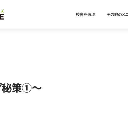
校舎を選ぶ
その他のメ
プ秘策①～