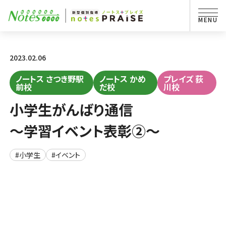
2023.02.06
ノートス さつき野駅
ノートス かめ
プレイズ 荻
前校
だ校
川校
小学生がんばり通信
～学習イベント表彰②～
#小学生
#イベント