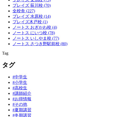
プレイズ 荻川校
(70)
全校舎
(227)
プレイズ 水原校
(14)
プレイズ木戸校
(1)
ノートス おぎかわ校
(4)
ノートス にいつ校
(78)
ノートス いしやま校
(77)
ノートス さつき野駅前校
(80)
Tag
タグ
#中学生
#小学生
#高校生
#講師紹介
#お得情報
#その他
#夏期講習
#冬期講習