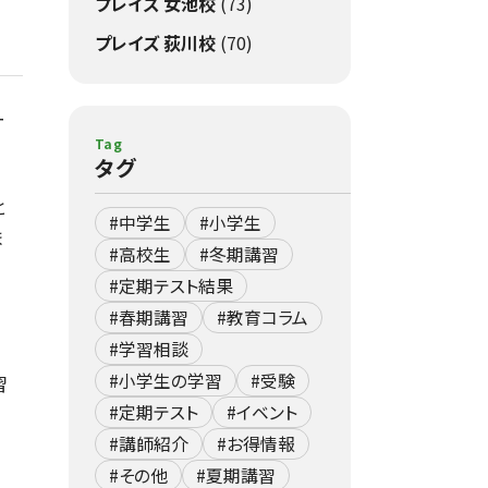
プレイズ 女池校
(73)
プレイズ 荻川校
(70)
ー
Tag
タグ
と
#中学生
#小学生
ま
#高校生
#冬期講習
#定期テスト結果
#春期講習
#教育コラム
#学習相談
#小学生の学習
#受験
習
#定期テスト
#イベント
#講師紹介
#お得情報
#その他
#夏期講習