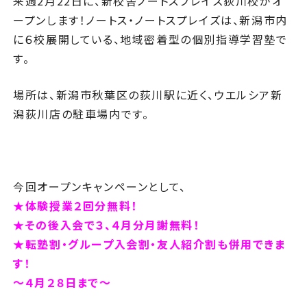
来週2月22日に、新校舎ノートスプレイズ荻川校がオ
ープンします！ノートス・ノートスプレイズは、新潟市内
に６校展開している、地域密着型の個別指導学習塾で
す。
場所は、新潟市秋葉区の荻川駅に近く、ウエルシア新
潟荻川店の駐車場内です。
今回オープンキャンペーンとして、
★体験授業２回分無料！
★その後入会で３、４月分月謝無料！
★転塾割・グループ入会割・友人紹介割も
併用できま
す！
～４月２８日まで～