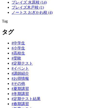
プレイズ 水原校
(14)
プレイズ木戸校
(1)
ノートス おぎかわ校
(4)
Tag
タグ
#中学生
#小学生
#高校生
#受験
#定期テスト
#イベント
#講師紹介
#お得情報
#その他
#夏期講習
#冬期講習
#定期テスト結果
#春期講習