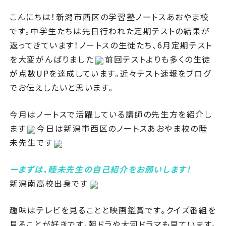
こんにちは！新潟市西区の学習塾ノートスあおやま校
です。中学生たちは先日行われた定期テストの結果が
返ってきています！ノートスの生徒たち、6月定期テスト
を大変がんばりました
前回テストよりも多くの生徒
が点数UPを達成しています。近々テスト速報をブログ
でお伝えしたいと思います。
今月はノートスで活躍している講師の先生方を紹介し
ます
今日は新潟市西区のノートスあおやま校の
睦
未
先生です
ーまずは、
睦未
先生の自己紹介をお願いします！
新潟南高校
出身です
趣味はテレビを見ることと映画鑑賞です。クイズ番組を
見ることが好きです。朝ドラや大河ドラマも見ています。