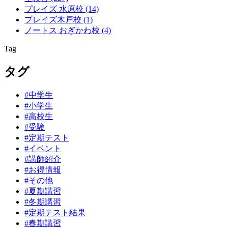
プレイズ 水原校
(14)
プレイズ木戸校
(1)
ノートス おぎかわ校
(4)
Tag
タグ
#中学生
#小学生
#高校生
#受験
#定期テスト
#イベント
#講師紹介
#お得情報
#その他
#夏期講習
#冬期講習
#定期テスト結果
#春期講習