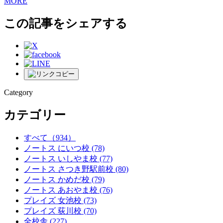
MORE
この記事をシェアする
Category
カテゴリー
すべて
（934）
ノートス にいつ校
(78)
ノートス いしやま校
(77)
ノートス さつき野駅前校
(80)
ノートス かめだ校
(79)
ノートス あおやま校
(76)
プレイズ 女池校
(73)
プレイズ 荻川校
(70)
全校舎
(227)