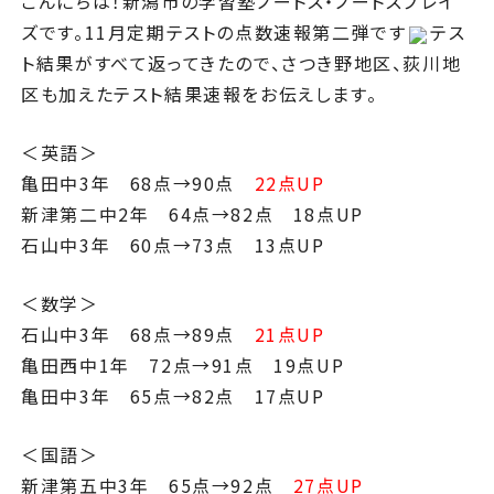
こんにちは！新潟市の学習塾ノートス・ノートスプレイ
ズです。11月定期テストの点数速報第二弾です
テス
ト結果がすべて返ってきたので、さつき野地区、荻川地
区も加えたテスト結果速報をお伝えします。
＜英語＞
亀田中3年 68点→90点
22点UP
新津第二中2年 64点→82点 18点UP
石山中3年 60点→73点 13点UP
＜数学＞
石山中3年 68点→89点
21点UP
亀田西中1年 72点→91点 19点UP
亀田中3年 65点→82点 17点UP
＜国語＞
新津第五中3年 65点→92点
27点UP