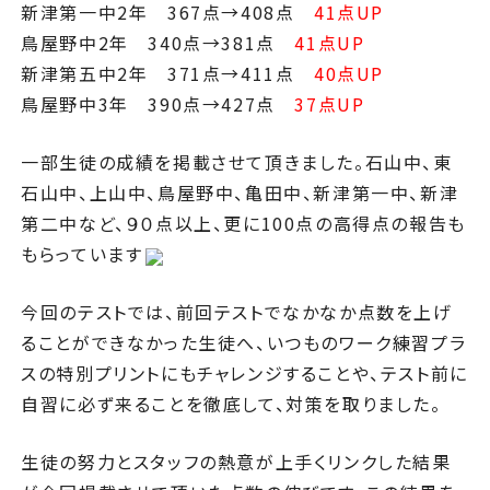
新津第一中2年 367点→408点
41点UP
鳥屋野中2年 340点→381点
41点UP
新津第五中2年 371点→411点
40点UP
鳥屋野中3年 390点→427点
37点UP
一部生徒の成績を掲載させて頂きました。石山中、東
石山中、上山中、鳥屋野中、亀田中、新津第一中、新津
第二中など、９０点以上、更に100点の高得点の報告も
もらっています
今回のテストでは、前回テストでなかなか点数を上げ
ることができなかった生徒へ、いつものワーク練習プラ
スの特別プリントにもチャレンジすることや、テスト前に
自習に必ず来ることを徹底して、対策を取りました。
生徒の努力とスタッフの熱意が上手くリンクした結果