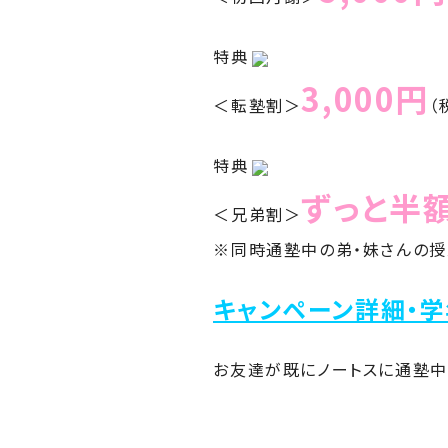
特典
3,000円
＜転塾割＞
（
特典
ずっと半
＜兄弟割＞
※同時通塾中の弟・妹さんの
キャンペーン詳細・
お友達が既にノートスに通塾中