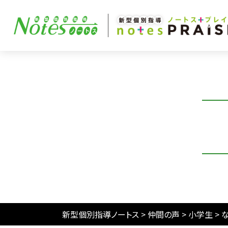
新型個別指導ノートス
>
仲間の声
>
小学生
>