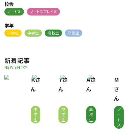
校舎
ノートス
ノートスプレイズ
学年
小学生
中学生
高校生
卒業生
新着記事
NEW ENTRY
Ｋさ
Ｔさ
Ａさ
M
ん
ん
ん
さ
ん
中
中
高
ノ
学
学
校
ー
生
生
生
ト
ス