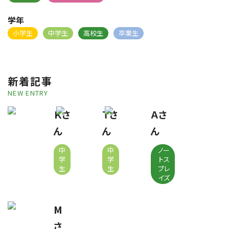
学年
小学生
中学生
高校生
卒業生
新着記事
NEW ENTRY
Ｋさ
Ｔさ
Ａさ
ん
ん
ん
中
中
ノー
学
学
トス
生
生
プレ
イズ
M
さ