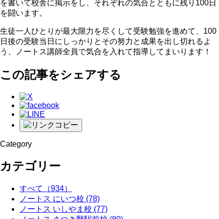
を書いて校舎に掲示をし、それぞれの気合とともに残り100日
を闘います。
生徒一人ひとりが最大限力を尽くして受験勉強を進めて、100
日後の受験当日にしっかりとその努力と成果を出し切れるよ
う、ノートス講師全員で気合を入れて指導してまいります！
この記事をシェアする
Category
カテゴリー
すべて
（934）
ノートス にいつ校
(78)
ノートス いしやま校
(77)