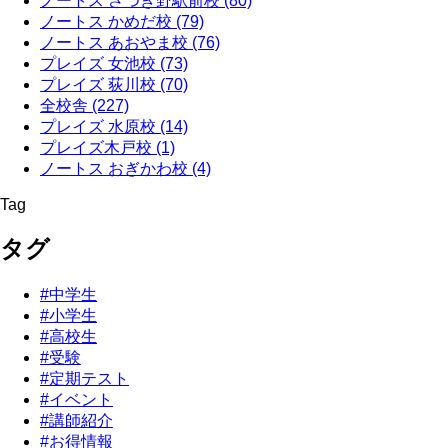
ノートス さつき野駅前校
(80)
ノートス かめだ校
(79)
ノートス あおやま校
(76)
プレイズ 女池校
(73)
プレイズ 荻川校
(70)
全校舎
(227)
プレイズ 水原校
(14)
プレイズ木戸校
(1)
ノートス おぎかわ校
(4)
Tag
タグ
#中学生
#小学生
#高校生
#受験
#定期テスト
#イベント
#講師紹介
#お得情報