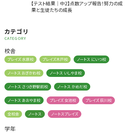
【テスト結果｜中2】点数アップ報告！努力の成
果と生徒たちの成長
カテゴリ
CATEGORY
校舎
プレイズ 水原校
プレイズ木戸校
ノートス にいつ校
ノートス おぎかわ校
ノートス いしやま校
ノートス さつき野駅前校
ノートス かめだ校
ノートス あおやま校
プレイズ 女池校
プレイズ 荻川校
全校舎
ノートス
ノートスプレイズ
学年