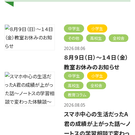
中学生
小学生
その他
高校生
全校舎
2026.08.06
８月９日（日）～１４日（金）
教室お休みのお知らせ
中学生
小学生
高校生
全校舎
教育コラム
2026.08.05
スマホ中心の生活だったA
君の成績が上がった話～ノ
ートスの学習相談で変わっ