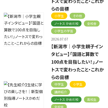
トスで変わったこと・これか
らの目標
小学生
その他
ノートス かめだ校
全校舎
小学生の学習
2026.07.07
【新潟市｜小学生親子イン
タビュー】「国語と算数で
100点を目指したい！」ノー
トスで変わったこと・これか
らの目標
中学生
小学生
講師紹介
ノートス かめだ校
高校生
全校舎