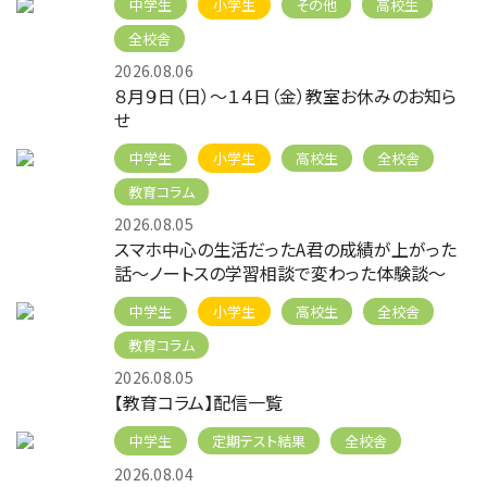
中学生
小学生
その他
高校生
全校舎
2026.08.06
８月９日（日）～１４日（金）教室お休みのお知ら
せ
中学生
小学生
高校生
全校舎
教育コラム
2026.08.05
スマホ中心の生活だったA君の成績が上がった
話～ノートスの学習相談で変わった体験談～
中学生
小学生
高校生
全校舎
教育コラム
2026.08.05
【教育コラム】配信一覧
中学生
定期テスト結果
全校舎
2026.08.04