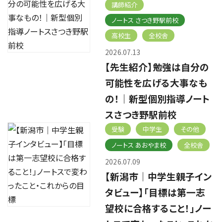
講師紹介
ノートス さつき野駅前校
高校生
全校舎
2026.07.13
【先生紹介】勉強は自分の
可能性を広げる大事なも
の！｜新型個別指導ノート
スさつき野駅前校
受験
中学生
その他
ノートス あおやま校
全校舎
2026.07.09
【新潟市｜中学生親子イン
タビュー】「目標は第一志
望校に合格すること！」ノー