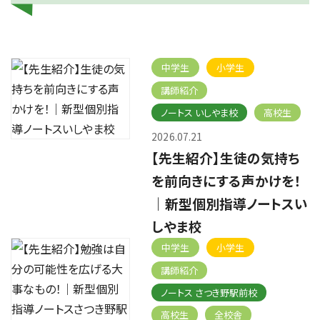
中学生
小学生
講師紹介
ノートス いしやま校
高校生
2026.07.21
【先生紹介】生徒の気持ち
を前向きにする声かけを！
｜新型個別指導ノートスい
しやま校
中学生
小学生
講師紹介
ノートス さつき野駅前校
高校生
全校舎