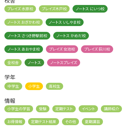
校舎
プレイズ 水原校
プレイズ木戸校
ノートス にいつ校
ノートス おぎかわ校
ノートス いしやま校
ノートス さつき野駅前校
ノートス かめだ校
ノートス あおやま校
プレイズ 女池校
プレイズ 荻川校
全校舎
ノートス
ノートスプレイズ
学年
中学生
小学生
高校生
情報
小学生の学習
受験
定期テスト
イベント
講師紹介
お得情報
定期テスト結果
その他
夏期講習