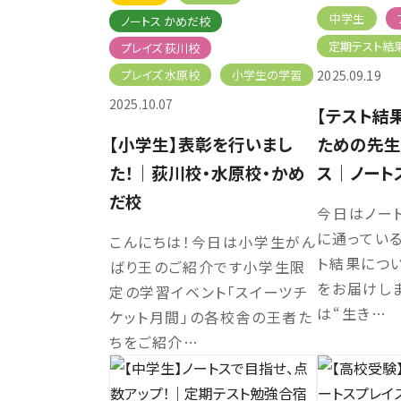
中学生
ノートス かめだ校
定期テスト結
プレイズ 荻川校
プレイズ 水原校
小学生の学習
2025.09.19
2025.10.07
【テスト結
【小学生】表彰を行いまし
ための先生
た！｜荻川校・水原校・かめ
ス｜ノート
だ校
今日はノー
に通ってい
こんにちは！今日は小学生がん
ト結果につ
ばり王のご紹介です小学生限
をお届けしま
定の学習イベント「スイーツチ
は“生き…
ケット月間」の各校舎の王者た
ちをご紹介…