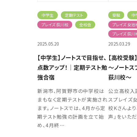
中学生
定期テスト
受験
中
プレイズ 荻川校
全校舎
プレイズ 女池
プレイズ 荻川
2025.05.20
2025.03.29
【中学生】ノートスで目指せ、
【高校受験
点数アップ！｜定期テスト勉
～ノートス
強合宿
荻川校～
新潟市、阿賀野市の中学校は
公立高校入
まもなく定期テストが実施され
スプレイズ
ます。ノートスでは、4月から定
校Kさんより
期テスト勉強の計画を立て始
声」をいただ
め、4月終…