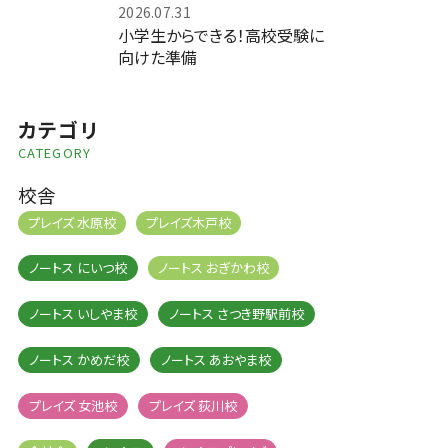
2026.07.31
小学生からできる！高校受験に
向けた準備
カテゴリ
CATEGORY
校舎
プレイズ 水原校
プレイズ木戸校
ノートス にいつ校
ノートス おぎかわ校
ノートス いしやま校
ノートス さつき野駅前校
ノートス かめだ校
ノートス あおやま校
プレイズ 女池校
プレイズ 荻川校