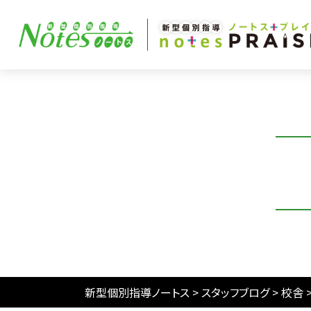
新型個別指導ノートス
>
スタッフブログ
>
校舎