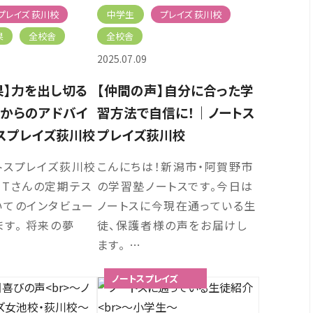
プレイズ 荻川校
中学生
プレイズ 荻川校
果
全校舎
全校舎
2025.07.09
果】力を出し切る
【仲間の声】自分に合った学
からのアドバイ
習方法で自信に！｜ノートス
スプレイズ荻川校
プレイズ荻川校
トスプレイズ荻川校
こんにちは！新潟市・阿賀野市
るTさんの定期テス
の学習塾ノートスです。今日は
いてのインタビュー
ノートスに今現在通っている生
す。 将来の夢
徒、保護者様の声をお届けし
ます。 …
ノートスプレイズ