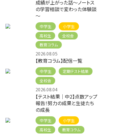
成績が上がった話～ノートス
の学習相談で変わった体験談
～
中学生
小学生
高校生
全校舎
教育コラム
2026.08.05
【教育コラム】配信一覧
中学生
定期テスト結果
全校舎
2026.08.04
【テスト結果｜中2】点数アップ
報告！努力の成果と生徒たち
の成長
中学生
小学生
高校生
教育コラム