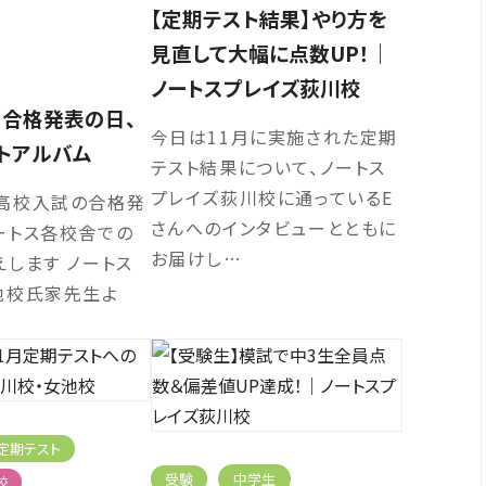
【定期テスト結果】やり方を
見直して大幅に点数UP！｜
ノートスプレイズ荻川校
】合格発表の日、
今日は11月に実施された定期
トアルバム
テスト結果について、ノートス
プレイズ荻川校に通っているE
高校入試の合格発
さんへのインタビューとともに
ートス各校舎での
お届けし…
します ノートス
池校氏家先生よ
定期テスト
受験
中学生
校