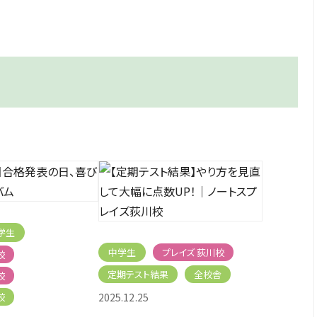
学生
中学生
プレイズ 荻川校
校
定期テスト結果
全校舎
校
校
2025.12.25