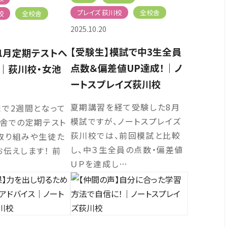
プレイズ 荻川校
全校舎
校
全校舎
2025.10.20
【受験生】模試で中3生全員
11月定期テストへ
点数＆偏差値UP達成！｜ノ
｜荻川校・女池
ートスプレイズ荻川校
夏期講習を経て受験した8月
まで2週間となって
模試ですが、ノートスプレイズ
校舎での定期テスト
荻川校では、前回模試と比較
取り組みや生徒た
し、中３生全員の点数・偏差値
伝えします！ 前
ＵＰを達成し…