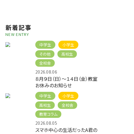
新着記事
NEW ENTRY
中学生
小学生
その他
高校生
全校舎
2026.08.06
８月９日（日）～１４日（金）教室
お休みのお知らせ
中学生
小学生
高校生
全校舎
教育コラム
2026.08.05
スマホ中心の生活だったA君の