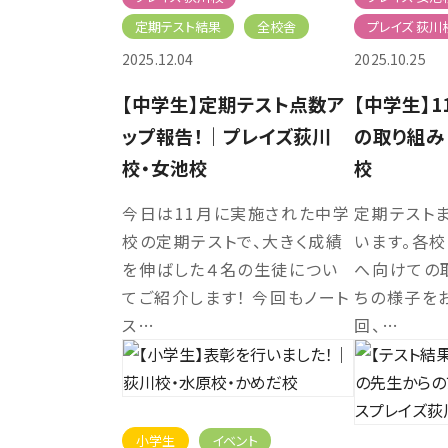
定期テスト結果
全校舎
プレイズ 荻川
2025.12.04
2025.10.25
【中学生】定期テスト点数ア
【中学生】
ップ報告！｜プレイズ荻川
の取り組み
校・女池校
校
今日は11月に実施された中学
定期テスト
校の定期テストで、大きく成績
います。各
を伸ばした４名の生徒につい
へ向けての
てご紹介します！ 今回もノート
ちの様子をお
ス…
回、…
小学生
イベント