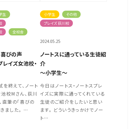
学生
小学生
その他
校
プレイズ 荻川校
校
全校舎
2024.05.25
】喜びの声
ノートスに通っている生徒紹
プレイズ女池校・
介
～小学生～
試を終えて、ノート
今日はノートス・ノートスプレ
女池校Mさん、荻川
イズに実際に通ってくれている
、直筆の「喜びの
生徒のご紹介をしたいと思い
きました。 …
ます。 どういうきっかけでノー
ト…