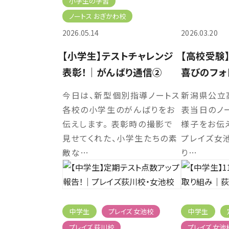
小学生の学習
ノートス おぎかわ校
2026.05.14
2026.03.20
【小学生】テストチャレンジ
【高校受験
表彰！｜がんばり通信②
喜びのフォ
今日は、新型個別指導ノートス
新潟県公立
各校の小学生のがんばりをお
表当日のノ
伝えします。 表彰時の撮影で
様子をお伝え
見せてくれた、小学生たちの素
プレイズ女
敵な…
り…
中学生
プレイズ 女池校
中学生
プレイズ 荻川校
プレイズ 女池