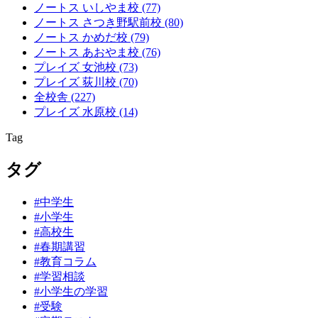
ノートス いしやま校
(77)
ノートス さつき野駅前校
(80)
ノートス かめだ校
(79)
ノートス あおやま校
(76)
プレイズ 女池校
(73)
プレイズ 荻川校
(70)
全校舎
(227)
プレイズ 水原校
(14)
Tag
タグ
#中学生
#小学生
#高校生
#春期講習
#教育コラム
#学習相談
#小学生の学習
#受験