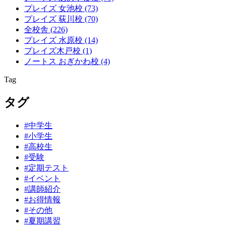
プレイズ 女池校
(73)
プレイズ 荻川校
(70)
全校舎
(226)
プレイズ 水原校
(14)
プレイズ木戸校
(1)
ノートス おぎかわ校
(4)
Tag
タグ
#中学生
#小学生
#高校生
#受験
#定期テスト
#イベント
#講師紹介
#お得情報
#その他
#夏期講習