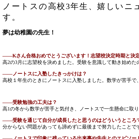
ノートスの高校3年生、嬉しいニ
す。
夢は幼稚園の先生！
――Kさん合格おめでとうございます！志望校決定時期と決
高2の3月に志望校を決めました。受験を意識して動き始めた
――ノートスに入塾したきっかけは？
高校１年生のときにノートスに入塾しました。数学が苦手で
――
受験勉強の工夫は？
高1の冬から数学が苦手と気付き、ノートスで一生懸命に取
――受験を通じて自分が成長したと思うのはどういうところ
分からない問題があっても諦めずに最後まで努力したことで
――ノートスで印象に残っている出来事や先生とのエピソー