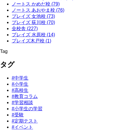
ノートス かめだ校
(79)
ノートス あおやま校
(76)
プレイズ 女池校
(73)
プレイズ 荻川校
(70)
全校舎
(227)
プレイズ 水原校
(14)
プレイズ木戸校
(1)
Tag
タグ
#中学生
#小学生
#高校生
#教育コラム
#学習相談
#小学生の学習
#受験
#定期テスト
#イベント