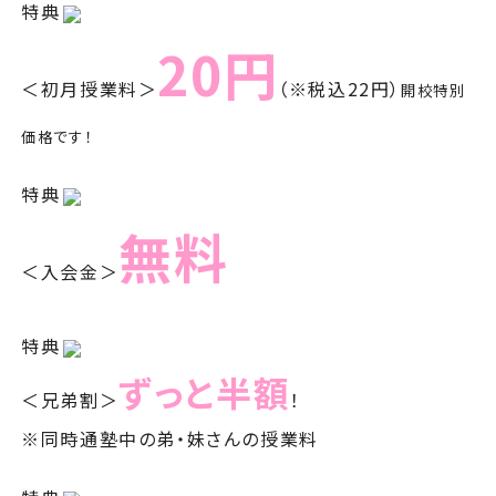
特典
20円
＜初月授業料＞
（※税込22円）
開校特別
価格です！
特典
無料
＜入会金＞
特典
ずっと半額
＜兄弟割＞
！
※同時通塾中の弟・妹さんの授業料