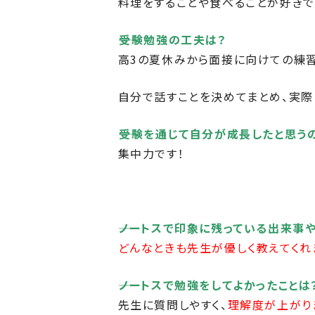
料理をすることや食べることが好きで
――
受験勉強の工夫は？
高3の夏休みから面接に向けての練習
自分で話すことを決めてまとめ、実際
――受験を通じて自分が成長したと思う
集中力です！
――ノートスで印象に残っている出来事
どんなときも
先生が優しく教えてくれ
――ノートスで勉強をしてよかったことは
先生に質問しやすく、
理解度が上がり