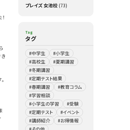
プレイズ 女池校
(73)
た！
Tag
タグ
ら
#中学生
#小学生
でき
#高校生
#夏期講習
#冬期講習
#定期テスト結果
。
#春期講習
#教育コラム
#学習相談
#小学生の学習
#受験
ま
#定期テスト
#イベント
け
#講師紹介
#お得情報
#その他