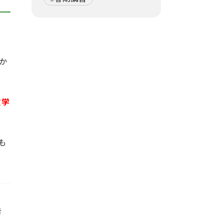
か
数学
も
告