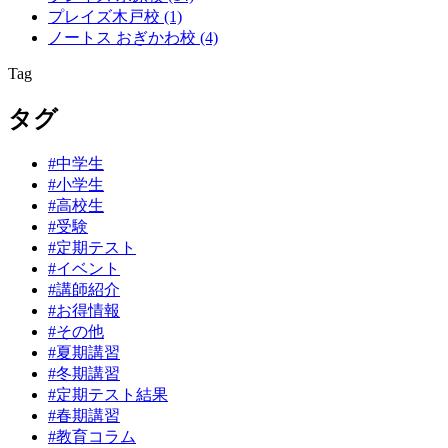
プレイズ木戸校
(1)
ノートス おぎかわ校
(4)
Tag
タグ
#中学生
#小学生
#高校生
#受験
#定期テスト
#イベント
#講師紹介
#お得情報
#その他
#夏期講習
#冬期講習
#定期テスト結果
#春期講習
#教育コラム