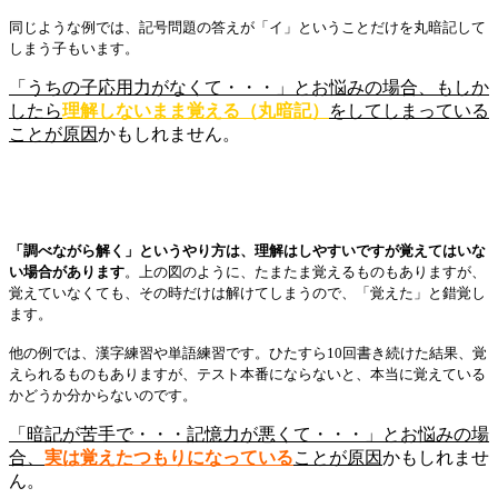
同じような例では、記号問題の答えが「イ」ということだけを丸暗記して
しまう子もいます。
「うちの子応用力がなくて・・・」とお悩みの場合、もしか
したら
理解しないまま覚える（丸暗記）
をしてしまっている
ことが原因
かもしれません。
「調べながら解く」というやり方は、理解はしやすいですが覚えてはいな
い場合があります
。上の図のように、たまたま覚えるものもありますが、
覚えていなくても、その時だけは解けてしまうので、「覚えた」と錯覚し
ます。
他の例では、漢字練習や単語練習です。ひたすら10回書き続けた結果、覚
えられるものもありますが、テスト本番にならないと、本当に覚えている
かどうか分からないのです。
「暗記が苦手で・・・記憶力が悪くて・・・」とお悩みの場
合、
実は覚えたつもりになっている
ことが原因
かもしれませ
ん。